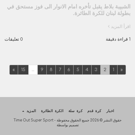
الشبيبة بلاط يقبل تأخره امام الانوار الى فوز مستحق في
بطولة لبنان للكرة الطائرة.
اقرأ المزيد
1 قراءة دقيقة
0 تعليقات
»
15
...
9
8
7
6
5
4
3
2
1
«
اخبار
كرة قدم
كرة سلة
الكرة الطائرة
المزيد
حقوق النشر © 2026 جميع الحقوق محفوظة -
Time Out Super Sport
تصميم بواسطة