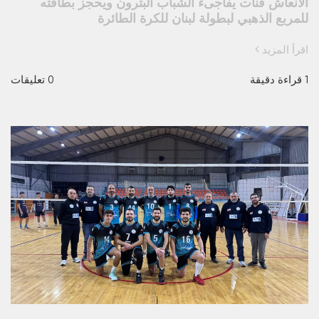
الانعاش قنات يفاجىء الشباب البترون ويحجز بطاقته
للمربع الذهبي لبطولة لبنان للكرة الطائرة
اقرأ المزيد
1 قراءة دقيقة
0 تعليقات