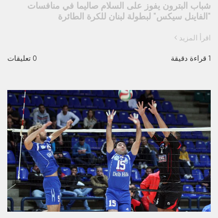
شباب البترون يفوز على السلام صاليما في منافسات
"الفاينل سيكس" لبطولة لبنان للكرة الطائرة
اقرأ المزيد
1 قراءة دقيقة
0 تعليقات