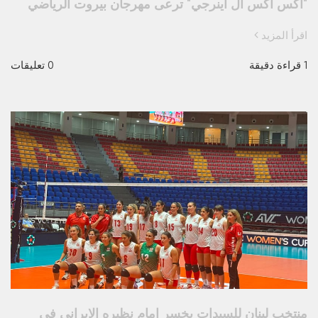
"اكس أكس أل اينرجي" ترعى مهرجان بيروت الرياضي
اقرأ المزيد
1 قراءة دقيقة
0 تعليقات
منتخب لبنان للسيدات يخسر امام نظيره الايراني في