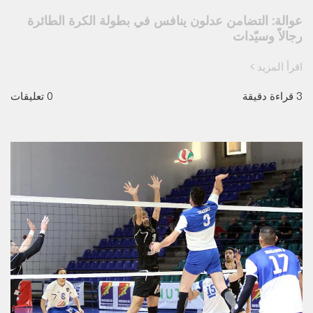
عوالة: التضامن عدلون ينافس في بطولة الكرة الطائرة
رجالاً وسيّدات
اقرأ المزيد
3 قراءة دقيقة
0 تعليقات