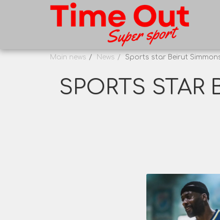
Main news
News
Sports star Beirut Simmons
SPORTS STAR 