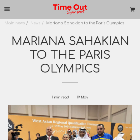
Main news
News
Mariana Sahakian to the Paris Olympics
MARIANA SAHAKIAN
TO THE PARIS
OLYMPICS
1 min read
19
May