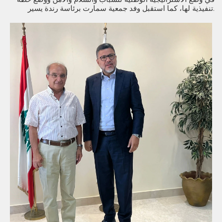
تنفيذية لها، كما استقبل وفد جمعية سمارت برئاسة رندة يسير.