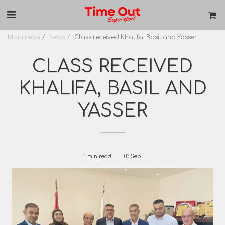
Main news
News
Class received Khalifa, Basil and Yasser
CLASS RECEIVED
KHALIFA, BASIL AND
YASSER
1 min read
03
Sep