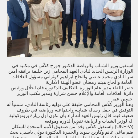
استقبل وزير الشباب والرياضة الدكتور جورج كلاّس في مكتبه في
الوزارة الرئيس الجديد لنادي العهد المحامي زين خليفة يرافقه أمين
سر النادي محمد عاصي والحاج ابراهيم كوثراني مسؤول العلاقات
العامة والحاج هيثم رمضان عضو الهيئة الادارية.
حضر اللقاء مدير عام الوزارة بالتكليف الدكتورة فاديا حلّال ورئيس
دائرة العلاقات العامة والإعلام حسن شرارة ومدير مكتب الوزير
حسين عمر.
وهنأ الوزير كلّاس المحامي خليفة على توليه رئاسة النادي، متمنياً له
التوفيق في حمل رسالة شبابية واجتماعية ورياضية في ظروف
صعبة، فيما قال رئيس العهد أنه أراد بأن تكون أول زيارة بروتوكولية
له لوزير الشباب والرياضة تقديراً لدوره وموقعه.
واستقبل كلاّس وفداً من صندوق الأمم المتحدة للسكان (UNFPA)
ضم ماغي غانم وكارين سويد والخبيرة الدكتورة دولي باسيل، بحث
في وضع الاستراتيجية الوطنية للشباب والسلام والأمن ووضع خطة