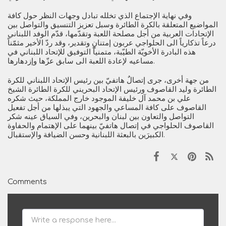
وفي نهاية الإجتماع الذي تخلله تبادل وجهات النظر حول كافة
المواضيع المتعلقة بالكرة الطائرة وسبل تعزيز التنسيق والتواصل بين
الإتحادات العربية من أجل مصلحة اللعبة وتقدّمها، قدّم الوفد اللبناني
درعاً تذكارياً الى الحلواجي عربون إمتنانٍ وتقدير، وقد ردّ الأخير مثمّناً
هذه البادرة الأخويّة الطيّبة، متمنياً التوفيق للإتحاد اللبناني في
مساعيه لإعادة اللعبة الى سابق عزّها وإزدهارها.
من جهة أخرى، جرى إتصالٌ هاتفيّ بين رئيس الإتحاد اللبناني للكرة
الطائرة وليد القاصوف ورئيس الإتحاد البحريني للكرة الطائرة الشيخ
علي بن محمد آل خليفة الموجود خارج المملكة، حيث شكره
القاصوف على كافة المساعي والجهود التي يبذلها من أجل تفعيل
التواصل والتعاون بين لبنان والبحرين، وفي السياق عينه شكر
القاصوف الحلواجي في إتصال هاتفيّ بينهما على الإهتمام والحفاوة
الكبيرَين بالبعثة اللبنانية وحسن الضيافة والإستقبال.
Comments