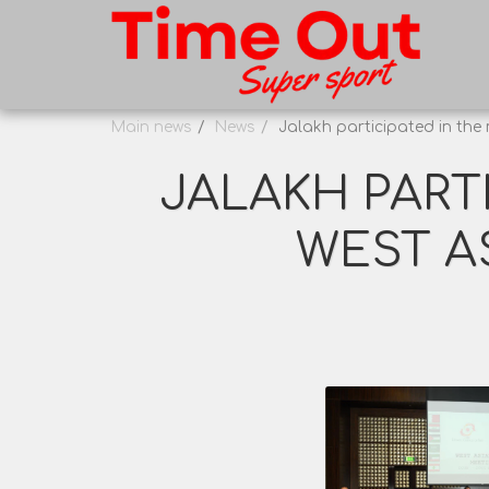
Main news
News
Jalakh participated in the
JALAKH PART
WEST A