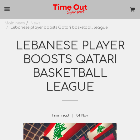
Main news
News
Lebanese player boosts Qatari basketball league
LEBANESE PLAYER
BOOSTS QATARI
BASKETBALL
LEAGUE
1 min read
04
Nov