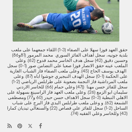
حقق العهد فوزا سهلا على الصفاء (3-1) اللقاء جمعهما على ملعب
بلدية جونيه، سجل اهداف الفائز السوري محمد المرمور (81و86)
وحسين دقيق (42) سجل هدف الخاسر محمد قدوح (62). وعلى
الملعب عينه حقق الانصار فوزا صعبا على التضامن صور (1-0) سجل
الهدف يوسف الحاج (45). وعلى ملعب الصفاء فاز الشباب الغازية
على الحكمة (1-0) سجل الهدف النبجيري جوشوا اباه (87). وعلى
ملعب المرداشية فاز النجمة بصعوبة على طرابلس الرياضي (2-1)
سجل للفائز حسن مهنا ((47) وعلي حمام (66) للخاسر الاردني
سليمان ابو الزمع (26). وعلى ملعب العهد فاز الراسينغ بسهولة على
الاهلي النبطية (3-0) سجل الاهداف حسن حيدر (60 و77) ومصطفى
الشمعة (62). و وعلى ملعب طرابلس البدي فاز البرج على شباب
الساحل (2-1) سجل للفائز علي قصاص (22) والسنغالي تيديان كمارا
(43) وللخاسر وعلي الفقيه (74).