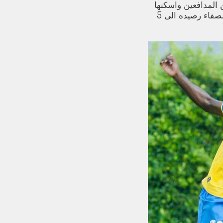
المدافعين واسكنها
شباك الحارس علي الحاج حسن.. ورفع الصفاء رصيده الى 5