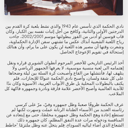
نادي الحكمة الذي تأسس عام 1943 والذي نشط بلعبة كرة القدم بين
الدرجتين الأولى والثانية، وكافح من أجل إثبات نفسه بين الكبار، وكان
قاب قوسين أو أدنى من الفوز ببطولتها موسم 2002/2001، جاءت
رياح اللعبة الشعبية آنذاك عكس ما تشتهي سفن الإدارة الحكماوية،
وشعرت وقتها أن مصير هذه اللعبة لن يكون على ما يرام، وأن هنالك
إستحالة في تقويم الإعوجاج الحاصل.
أخذ الرئيس التاريخي للأخضر المرحوم أنطوان الشويري قراره ونقل
إهتمامه الى لعبة منسية موسمية، لا يعرفها الجمهور الرياضي ولا
يتلهف لها، فأنتشلها من القاع وأصبحت كرة السلة بين ليلة وضحاها
على كل شفة ولسان، وأصبح نادي الحكمة عنوانًا للإنجازات، فلم
يكتف بالبطولات المحلية بل طرق الأبواب العربية، الآسيوية وكان ندًا
للأندية العالمية وأصبح الأخضر علامة فارقة ونادرة وجمهوره فاكهة كل
الملاعب.
عرف الحكمة ظروفًا صعبةً وظل جمهوره وفيّ، مرّ على كرسي
رئاسته العديد من الأسماء الطنانة الرنانة عملت وسهرت لكنها لم
تستطع إعادة وهج الحكمة وظل جمهوره مخلصًا، حتى مع إبتعاده عن
المنافسة ودخوله مرات عدة النفق المظلم، كان جمهوره ذلك
الشعاع الذي أضاء لياليه السوداء، فلم يتخلّ عنه وظل ملتزمًا "حاطط