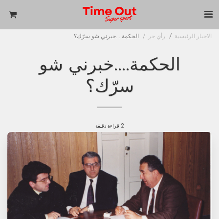
الاخبار الرئيسية
رأي حر
الحكمة....خبرني شو سرّك؟
الحكمة....خبرني شو
سرّك؟
2 قراءة دقيقة