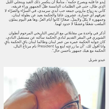
إيدو عا قلبه ويصرخ حكمة"، متأملًا أن ينكسر ذلك القيد وينجلي الليل
الذي طال، حتى في الظلمات الدامسة ظلٌ الجمهور وراء فريقه،
كأني به زواج ماروني جمعه حب أبدي سرمدي، في السرّاء والضرّاء لا
تفرقهم أي خسارة، عشرون عامًا والحكمة بعيد عن بطولة لبنان،
وجمهوره لا يكلّ ولايملّ، صغارًا كانوا أيام العزّ، وها هم اليوم يملؤن
الملعب شغفًا وعشقًا لا حدود لهما.
أذكر في واحدة من مقابلاتي مع الرئيس التاريخي المرحوم أنطوان
الشويري في المقر القديم لنادي الحكمة سألته عن مستقبل النادي،
كان جوابه الحكمة عمره من عمر لبنان وطالما لبنان باقٍ الحكمة باقٍ.
وانا أقول لك، "أن ما زرعته اينع ويا President نام مرتاح البال،
الحكمة مع هيك جمهور بأحسن حال".
عبدو شربل