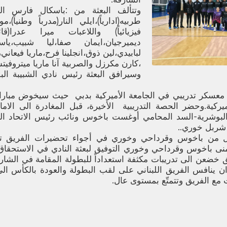
وتتألف البعثة من :باسكال فارس ال
طربيه(ادارياً)،ايلي النار(مدرباً وطنياً)
فيزيائياً) واللاعبات ميرا عدرا(قائ
ديميرجيان،ايمان صفا،ليا شبيب،يا
لبابيدي،لين ذوق،انجلينا فرح،ماريا فيعاني
،كارن مكرزل والصربية آنا ماريا ميتروفيت
وسيرافق البعثة رئيس نادي الشبيبة الب
عسكر تدريبي في الجامعة الأميركية بدبي حيث سيخوض مبارات
ميركية.وحضر الحصة التدريبية الأخيرة، قبل المغادرة الى الامار
البوشرية-السد المحامي أوغست باخوس ونائب رئيس الاتحاد ال
 شربل خوري..
من باخوس وقرداحي وخوري في أجواء تحضيرات الفريق 
تمنى باخوس وقرداحي وخوري التوفيق لبعثة النادي في الاستحقاق 
ق خضعن الى تدريبات مكثفة استعداداً للبطولة المقامة في الشارق
ان ينافس الفريق اللبناني على لقب البطولة والعودة بالكأس الى ل
ت مع الفريق وتتمتّع بمستوى عال.