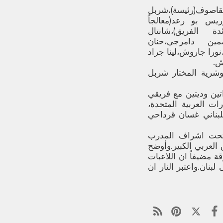
قاصوف(رئيسة)،شربل
،موريس بو رعد(معالجاً
دة الفريق)،شانتال
سمين دامرجي،حنان
،نورا جاروش،لينا جراد
ش.
وشرية المختار شربل
ين وديتين مع فريقي
ات العربية المتحدة،
لبناني غسان قرداحي
تحت اشراف المدرب
العربي الكبير.وأوضح
ة مضيفاً ان اللاعبات
بنان.واعتبر النار ان