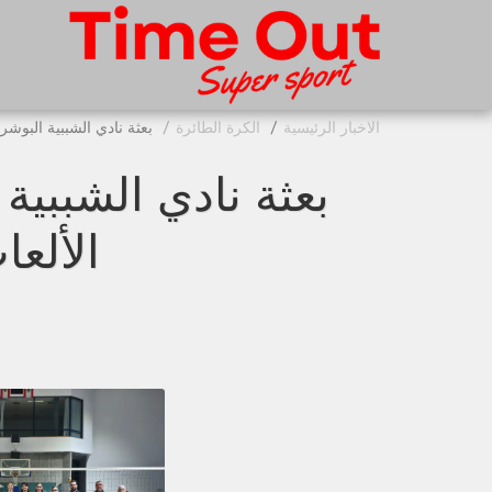
الاخبار الرئيسية
الكرة الطائرة
بعثة نادي الشببية البوش
بعثة نادي الشببية
الألع