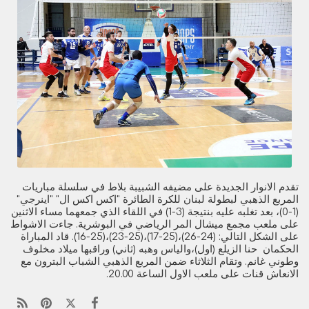
تقدم الانوار الجديدة على مضيفه الشبيبة بلاط في سلسلة مباريات
المربع الذهبي لبطولة لبنان للكرة الطائرة "اكس اكس ال" "اينرجي"
(1-0)، بعد تغلبه عليه بنتيجة (3-1) في اللقاء الذي جمعهما مساء الاثنين
على ملعب مجمع ميشال المر الرياضي في البوشرية. جاءت الاشواط
على الشكل التالي: (24-26)،(25-17)،(25-23)،(25-16). قاد المباراة
الحكمان حنا الزيلع (اول)،والياس وهبه (ثاني) وراقبها ميلاد مخلوف
وطوني غانم. وتقام الثلاثاء ضمن المربع الذهبي الشباب البترون مع
الانعاش قنات على ملعب الاول الساعة 20.00.