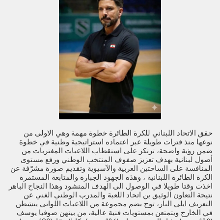
حقق الاتحاد اللبناني للكرة الطائرة خطوة مهمة وهي الاولى من
نوعها منذ فترات طويلة عبر اعتماده استراتيجية وطنية في خطوة
ضمن رؤية واضحة، ترتكز على استقطاب اللاعبات المغتربات من
أصول لبنانية بهدف تعزيز صفوف المنتخب الوطني ورفع مستوى
المنافسة على الساحتين العربية والآسيوية وتقديم صورة مشرّفة عن
الكرة الطائرة اللبنانية ، وهذه الجهود الجبارة والمتابعة المستمرة
اخذت وقتا طويلا في الوصول الى الهدف المنشود وهذا النجاح الباهر
نتيجة التعاون الوثيق ين اتحاد اللعبة والمدرب الوطني الغني عن
التعريف ايلي النار، توج بضم مجموعة من اللاعبات اللواتي ينشطن
في الخارج ويتمتعن بمستويات فنية عالية، من بينهن صوفيا يوسف