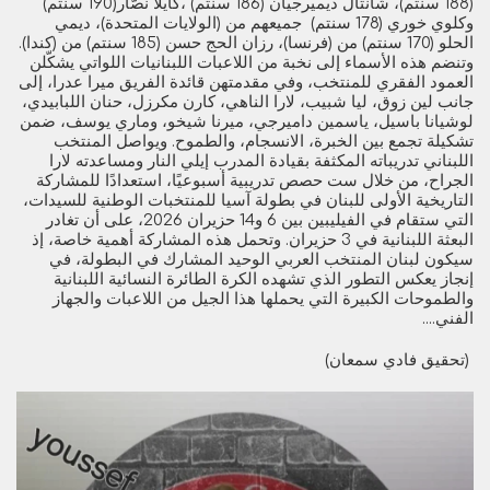
(188 سنتم)، شانتال ديميرجيان (186 سنتم) ،كايلا نصّار(190 سنتم)
وكلوي خوري (178 سنتم) جميعهم من (الولايات المتحدة)، ديمي
الحلو (170 سنتم) من (فرنسا)، رزان الحج حسن (185 سنتم) من (كندا).
وتنضم هذه الأسماء إلى نخبة من اللاعبات اللبنانيات اللواتي يشكّلن
العمود الفقري للمنتخب، وفي مقدمتهن قائدة الفريق ميرا عدرا، إلى
جانب لين زوق، ليا شبيب، لارا الناهي، كارن مكرزل، حنان اللبابيدي،
لوشيانا باسيل، ياسمين داميرجي، ميرنا شيخو، وماري يوسف، ضمن
تشكيلة تجمع بين الخبرة، الانسجام، والطموح. ويواصل المنتخب
اللبناني تدريباته المكثفة بقيادة المدرب إيلي النار ومساعدته لارا
الجراح، من خلال ست حصص تدريبية أسبوعيًا، استعدادًا للمشاركة
التاريخية الأولى للبنان في بطولة آسيا للمنتخبات الوطنية للسيدات،
التي ستقام في الفيليبين بين 6 و14 حزيران 2026، على أن تغادر
البعثة اللبنانية في 3 حزيران. وتحمل هذه المشاركة أهمية خاصة، إذ
سيكون لبنان المنتخب العربي الوحيد المشارك في البطولة، في
إنجاز يعكس التطور الذي تشهده الكرة الطائرة النسائية اللبنانية
والطموحات الكبيرة التي يحملها هذا الجيل من اللاعبات والجهاز
الفني....
(تحقيق فادي سمعان)