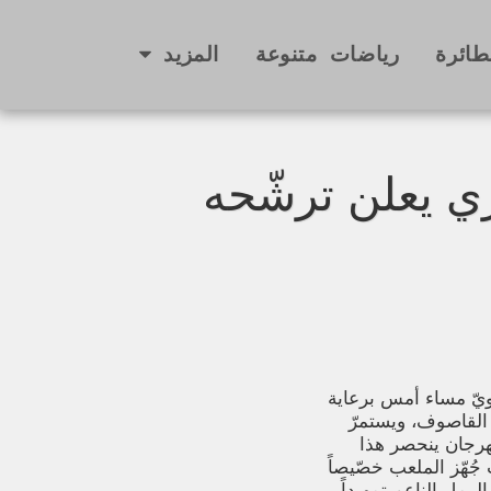
طائرة
رياضات متنوعة
المزيد
ي يعلن ترشّحه
ويّ مساء أمس برعاية
د القاصوف، ويستمرّ
هرجان ينحصر هذا
جُهّز الملعب خصّيصاً
لرمل الناعم تمهيداً