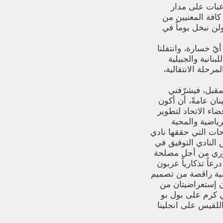
لاعبات على مدار
 كافة المعنيين من
ولن نبخل يوماً في
يّ خسارة، وانتقلنا
انية والجبيلية
رحلة الانتقالية،
مقبل، فيشرّفني
نان عامةً، أن أكون
ضاء الاتحاد لتطوير
رياضية والمحبة
حات التي حققها نادي
 النادي التوفيق في
الخوري من أجل مصلحة
عاً تذكارياً عربون
اضية راقصة من تصميم
ان إستعراضيتان من
ي كرم على بول بو
أنجي اللقيس على انجلينا