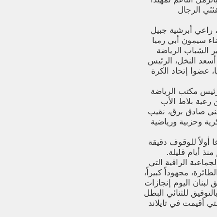
ئتَي الرجال
 راعي أبرشية جبيل
اء سيمون أبي رميا
ير الشباب الرياضة
 أسعد النخل، الرئيس
، عضوا إتحاد الكرة
 رئيس مكتب الرياضة
رعية بلاط الأب
طني صادق برق، نقيب
ية وحزبية ورياضية
أولاً للوقوف دقيقة
نذ أيام قليلة.
لجماعية الراقية التي
ئرة، مجهوداً كبيراً،
ق لبنان اليوم إنجازات
بالتوفيق للثنائي البطل
ين حققا المركز الثاني في بطولة آسيا (تحت الـ19 سنة) التي أقيمت في تايلاند