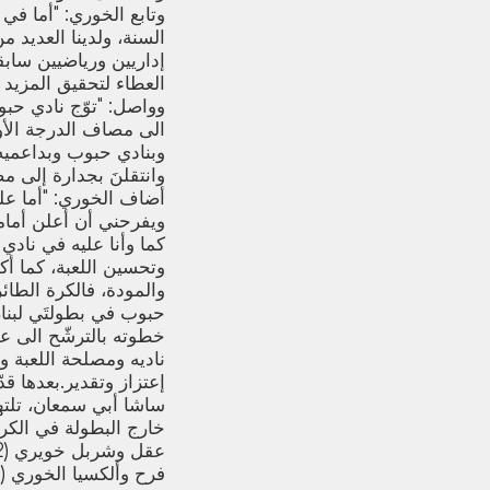
وتابع الخوري: "أما في 
السنة، ولدينا العديد م
إداريين ورياضيين سابقي
العطاء لتحقيق المزيد 
وواصل: "توّج نادي حبوب
الى مصاف الدرجة الأول
وبنادي حبوب وبداعميه 
وانتقلنَ بجدارة إلى مصاف
أضاف الخوري: "أما على
ويفرحني أن أعلن أمامك
كما وأنا عليه في نادي 
وتحسين اللعبة، كما أك
والمودة، فالكرة الطائ
حبوب في بطولتَي لبنان
خطوته بالترشّح الى عض
ناديه ومصلحة اللعبة وت
إعتزاز وتقدير.بعدها ق
ساشا أبي سمعان، تلتها
خارج البطولة في الكر
فرح وألكسيا الخوري (2-0) لدى السيدات.