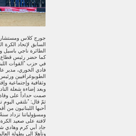
جورج كلاس ومستشاره ال
السابق لإتحاد الكرة ا
الطائرة ناجي باسيل و
كما حضر رئيس قطاع الر
في حزب "القوات اللبن
فادي الخوري، مدير عا
الطوبوغرافيين ورئيس 
وثقافية وإجتماعية وإق
وبعد إضاءة شعلة النا
صمت حداداً على وفاة إ
ثمّ قال: "نلتقي اليوم ت
أحبها اللبنانيون من أ
ومسؤولياتنا تزداد سنةً
لافتة على صعيد الكرة ال
وتأهلا الى بطولة العا