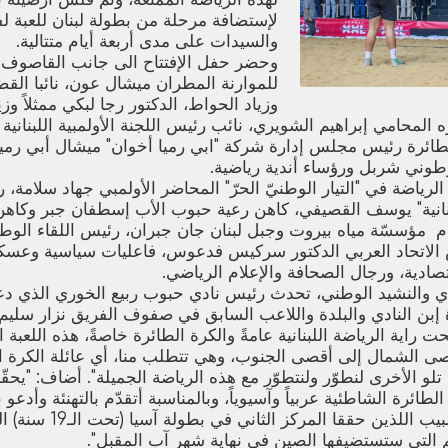
لإستضافة مرحلة من بطولة لبنان للعبة لف
والسيدات على مدى أربعة أيام متتالية.
وحضر حفل الإفتتاح الى جانب القاصوف،
للموارنة المطران ميشال عون، نائبا القض
وزياد الحواط، الدكتور رجا لبكي ممثلاً وز
محامي إبراهيم الشويري، نائب رئيس اللجنة الأولمبية اللبنانية
لطائرة رئيس مجلس إدارة شركة "ابي رميا أخوان" ميشال أبي رميا
طوني شربل ورؤساء أندية رياضية.
ياضة في "التيار الوطنيّ الحرّ" المحاضر الأولمبي جهاد سلامة،
انية" يوسف القصيفي، كاهن رعية حبوب الأب إسطفان جبر وكاهن 
م مؤسسّة مياه بيروت وجبل لبنان جان جبران، رئيس اللقاء الو
الاتحاد العربي الدكتور سركيس فدعوس، فاعليات سياسية وعسكر
تصادية، ورجال الصحافة والإعلام الرياضي.
دي والنشيد الوطني، تحدث رئيس نادي حبوب ربيع الخوري الذي دعا 
بن النادي والبلدة واللاعب السابق في صفوف الفريق نزار سليم م
حت راية الرياضة اللبنانية عامةً والكرة الطائرة خاصةً، هذه اللعبة ا
قصى الشمال إلى أقصى الجنوب، وهي تتطلب منا، أي عائلة الكرة الطا
 تلو الأخرى لنطوّر ولنتطوّر مع هذه الرياضة الجميلة". أضاف: "يحقّ
طائرة الشاطئية عربياً وآسيوياً، وبالمناسبة أتقدّم بالتهنئة وأدعو 
جاد أبي كرم وهادي شبيب اللذ
لم التي ستستضيفها الصين في نهاية شهر آب المقبل".