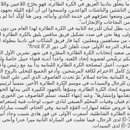
ما يتعلّق بنادينا العريق في الكرة الطائرة، فهو يخرّج اللاعبين وال
ن الناشئين والناشئات الواعدين، واسمحوا لي أن أنوّه الليلة بجهود
ن وضعوا تصرّفهم في خدمة النادي وأبنائه، ومن هنا أؤكّد أننا لم 
من النجاحات والإنجازات".
 بطل لبنان للدرجة الثانية في الكرة الطائرة لهذا العام من دون أ
ى، وها نحن في صدد تشكيل فريق منافس يليق بالكرة الطائرة اللبن
من مساهمين ومعلنين، كما فاز فريق الشابّات في نادينا ببطولة الم
 الدرجة الأولى حيث تأهلنَ الى دور الـ"final 8".
 صعيد إنتخابات الكرة الطائرة المقرّرة في شهر تشرين الأول ال
م ترشّحي لعضوية إتحاد اللعبة، واعداً أندية قضاء جبيل خاصةً ولب
حبوب، أعمل لمصلحة الكرة الطائرة اللبنانية يداً بيد مع رئيس وأع
نّ كامل الاحترام لكافة المرشحين، وأدعو الجميع للتحلي بالروح ال
رة اللبنانية بحاجة لسلام".ثمّ تحدث القاصوف الذي أثنى على النجا
 للرجال والسيدات في موسم الكرة الطائرة الأخير، متمنياً لرئيس
وية إتحاد الكرة الطائرة، ومنوّهاً بالجهود الكبيرة التي يبذلها 
قدّمها وإنتشارها". وعند إنتهاء كلمته، تسلّم القاصوف من الخوري در
دّم فتيان وفتيات المخيّم الصيفي لنادي حبوب لوحات فنية إستعر
 عروض شيّقة لمهارات القوّة البدنية. وفي الختام، أقيمت مبارات
ة الطائرة الشاطئية، أسفرت الأولى عن فوز هادي شبيب وجاد أب
عقل وشربل خويري (2-0) لدى الرجال، فيما تغلبت في المباراة الثانية ميرا عدرا و