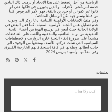
الرياضية من أجل الضغط على هذا الإتحاد أو ترهيب ذاك النادي
خدمة لمرشّحي الأحزاب أو الذين يدورون في فلكها حتى لو
كانوا غير كفوءين أو جديرين بالثقة، فهو الأمر المرفوض كلياً
من قبلنا وسنواجهه بكلّ الوسائل المتاحة".
وفي ملفّ الإنتخابات الأولمبية اللبنانية، دعا روكز الى وجوب
عدم تعطيل عمل اللجنة الأولمبية المقبلة، كما فعل البعض في
الولاية الحالية حيث أمعن في توسيع الهوة بين أعضاء اللجنة
التنفيذية من بوابة الطائفية والمذهبية واللعب على التناقضات،
مشدداً على ضرورة إبقاء اللجنة خارج الزواريب والإصطفافات
السياسية التي شلّت حركتها للأسف ومنعتها من الوقوف الى
جانب أبطالها وبطلاتها في كافة إستحقاقاتهم الخارجية الكبيرة،
وفي مقدّمها أولمبياد باريس 2024
تعليقات