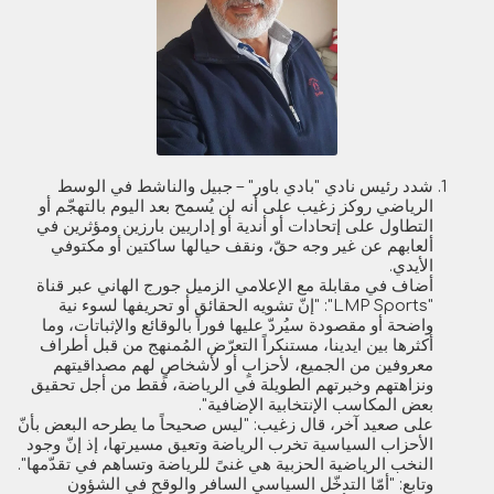
شدد رئيس نادي "بادي باور" – جبيل والناشط في الوسط
الرياضي روكز زغيب على أنه لن يُسمح بعد اليوم بالتهجّم أو
التطاول على إتحادات أو أندية أو إداريين بارزين ومؤثرين في
ألعابهم عن غير وجه حقّ، ونقف حيالها ساكتين أو مكتوفي
الأيدي.
أضاف في مقابلة مع الإعلامي الزميل جورج الهاني عبر قناة
"LMP Sports": "إنّ تشويه الحقائق أو تحريفها لسوء نية
واضحة أو مقصودة سيُردّ عليها فوراً بالوقائع والإثباتات، وما
أكثرها بين ايدينا، مستنكراً التعرّض المُمنهج من قبل أطراف
معروفين من الجميع، لأحزابٍ أو لأشخاصٍ لهم مصداقيتهم
ونزاهتهم وخبرتهم الطويلة في الرياضة، فقط من أجل تحقيق
بعض المكاسب الإنتخابية الإضافية".
على صعيد آخر، قال زغيب: "ليس صحيحاً ما يطرحه البعض بأنّ
الأحزاب السياسية تخرب الرياضة وتعيق مسيرتها، إذ إنّ وجود
النخب الرياضية الحزبية هي غنىً للرياضة وتساهم في تقدّمها".
وتابع: "أمّا التدخّل السياسي السافر والوقح في الشؤون