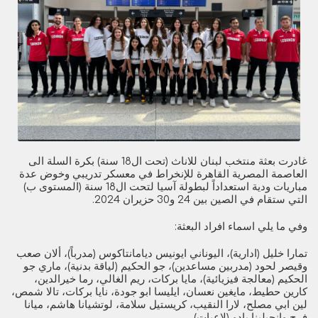
غادرت بعثة منتخب لبنان للاناث (تحت ال18 سنة) بكرة السلة الى
العاصمة المصرية القاهرة للإنخراط في معسكر تدريبي وخوض عدة
مباريات ودية استعداداً لبطولة آسيا لتحت ال18 سنة (المستوى ب)
التي ستقام في الصين بين 24 و30 حزيران 2024.
وفي ما يلي اسماء افراد البعثة:
تمارا خليل (ادارية)، اليوناني ايونيس ديامانتاكوس (مدرباً)، ألان صعب
وقيصر لحود (مدربين مساعدين)، جو الحكيم (لياقة بدنية)، ماري جو
الحكيم (معالجة فيزيائية)، مايا بركات، ريم الغالي، رما خيرالدين،
كارين حطيط، مايغين نعسان، ايليسا ابو جودة، نايا بركات، تالا شمص،
لين ابي مصلح، لارا النقيب، كريستيل سلامة، لوتشيانا هاشم، ميانا
فرج وانجيلينا بادو (لاعبات).