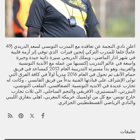
اعلن نادي النجمة عن تعاقده مع المدرب التونسي لسعد الدريدي (49
عاماً) خلفا للمدرب التركي إنجين فيرات الذي توفي إثر أزمة قلبية
في شهر اذار الماضي.، ويملك الدريجي سيرة ذاتية جيدة وخبرة
واسعة في عالم التدريب إكتسبها من عمله مع الأندية التونسية
والعربية، وهو بدأ مسيرته التدريبية العام 2013 كمساعد في فريق
حمام الأنف ثم تحول في العام 2016 مدرباً اولاً في كافة الفرق التي
تولى الإشراف على قيادتها الفنية بدءاً من فريق القابسي ، وكانت له
تجارب عديدة في الانديه التونسية: الصفاقسي، الملعب التونسي،
البنزرتي، المنستيري، الافريقي والنجم الساحلي، الى ثلاث تجارب
خارج تونس: مع كل من اولمبيك خريبكة المغربي، اهلي بنغازي الليبي
والنادي الرياضي القسطنطيني الجزائري.
تعليقات