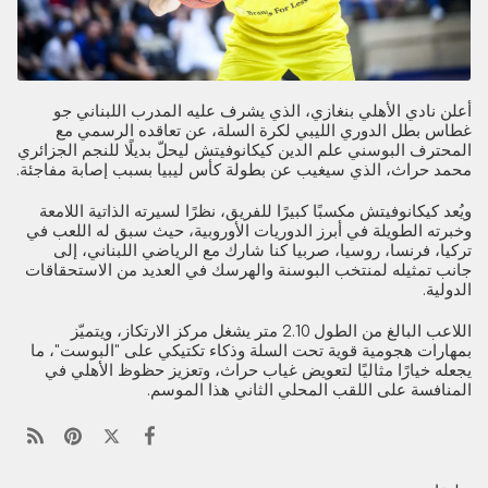
أعلن نادي الأهلي بنغازي، الذي يشرف عليه المدرب اللبناني جو
غطاس بطل الدوري الليبي لكرة السلة، عن تعاقده الرسمي مع
المحترف البوسني علم الدين كيكانوفيتش ليحلّ بديلًا للنجم الجزائري
محمد حراث، الذي سيغيب عن بطولة كأس ليبيا بسبب إصابة مفاجئة.
ويُعد كيكانوفيتش مكسبًا كبيرًا للفريق، نظرًا لسيرته الذاتية اللامعة
وخبرته الطويلة في أبرز الدوريات الأوروبية، حيث سبق له اللعب في
تركيا، فرنسا، روسيا، صربيا كنا شارك مع الرياضي اللبناني، إلى
جانب تمثيله لمنتخب البوسنة والهرسك في العديد من الاستحقاقات
الدولية.
اللاعب البالغ من الطول 2.10 متر يشغل مركز الارتكاز، ويتميّز
بمهارات هجومية قوية تحت السلة وذكاء تكتيكي على "البوست"، ما
يجعله خيارًا مثاليًا لتعويض غياب حراث، وتعزيز حظوظ الأهلي في
المنافسة على اللقب المحلي الثاني هذا الموسم.