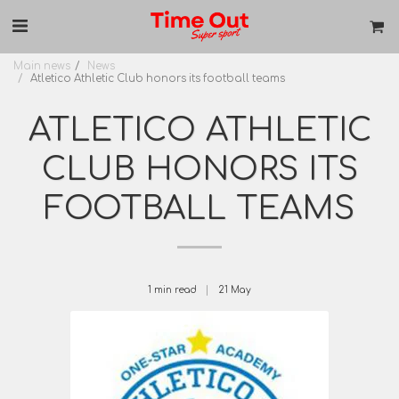
Main news
News
Atletico Athletic Club honors its football teams
ATLETICO ATHLETIC
CLUB HONORS ITS
FOOTBALL TEAMS
1 min read
21
May