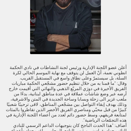
أعلن عضو اللجنة الإدارية ورئيس لجنة النشاطات في نادي الحكمة
انطوني نعمة، أنّ العمل لن يتوقف مع نهاية الموسم الحالي لكرة
السلة، بل سيستمرّ وعلى نطاق واسع في المستقبل القريب.
وقال: "ما قمنا به من خلال تنظيم حضور مشجّعي الحكمة مباريات
الفريق الأخيرة في دورَي المربّع الذهبي والنهائي التي أقيمت خارج
أرضه عبر وضع شاشات عملاقة في عدة مناطق لبنانية، بدءًا من
ملعب غزير الى زحلة وبسابا وساحة الجديدة في المتن والاشرفية،
وذلك بهدف إبقاء التواصل بين مشجّعي المناطق، لاقى ترحيبًا شعبيًا
كبيرًا من قبل محبّي ومناصري الفريق الأخضر الذين تقاطروا بالمئات
لمتابعة فريقهم، وسط حضور دائم لعدد من أعضاء اللجنة الإدارية في
هذه التجمّعات الرياضية".
أضاف: "هذا الحدث الناجح كان بتوجيهات الداعم الرسمي للنادي
النائب جهاد بقرادوني ورئيس النادي المحامي راغب حداد وأعضاء