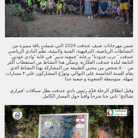
ضمن مهرجانات صيف عندقت 2024 التي شملت باقة مميزة من
النشاطات الرياضية، الترفيهية، الفنية والبيئية، نظّم النادي الرياضي
عندقت " درب جدودنا" برعاية "جمعية تدبير" في غابة "وادي عودين"
التابعة لبلدة عندقت العكارية. وتمكّن هذا النشاط من استقطاب أكثر
من ٥٠٠ شخص من محبي الطبيعة من المشاركة بهذا النشاط الذي
يقام للسنة الخامسة على التوالي. وتوزّع المشاركون على ٣ مسارات
سهلة، متوسطة الصعوبة و صعبة جدا.
وقبل انطلاق الرحلة قدّم رئيس نادي عندقت بطل سباقات "فيراري
تشالنج" تاني حنا شرحاً وافياً حول المسار الكامل .