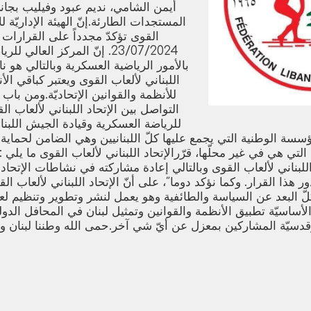
أيمن الشامي، نديم عبود وفيليب بجاني
المستجدات الطارئة.إنّ الهيئة الإداريّة لل
القوى تؤكدّ مجدداً على القرارات 
23/07/2024. إنّ المركز العالي 
بالأمور الرياضية العسكرية وبالتالي هو نا
اللبناني لألعاب القوى ويعتبر كباقي الأن
للأنظمة والقوانين الإتحاديّة.ومن باب 
التواصل بين الإتحاد اللبناني لألعاب ال
للرياضة العسكرية وقيادة الجيش اللبناني
سة الوطنية التي يجمع عليها كلّ اللبنانيين وهي الضامن لحماية ا
 التي هي في غير محلّها، قرّرالإتحاد اللبناني لألعاب القوى ما يلي 
بناني لألعاب القوى وبالتالي إعادة مشاركته في نشاطات الإتحاد ا
ر هذا القرار. وكما نؤكد دوما˝، على أنّ الإتحاد اللبناني لألعاب 
لّ البعد عن السياسة والطائفية وهو يعمل لنشر وتطوير وتنظيم لع
الأساسيّة تطبيق الأنظمة والقوانين وتمثيل لبنان في المحافل الدول
قدسيّة المشاركين بمعزل عن أيّ شي آخر.حمى الله وطننا لبنان و