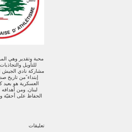
محبة وتقدير وهي المؤس
للتأويل والتجاذبات
مشاركة نادي الجيش الل
إبتداء˝من تاريخ صدو
العسكرية هو بعيد ك
لبنان. ومن أهدافه 
الحفاظ على أحقيّة و
تعليقات