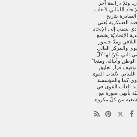
، وتمّ دراسة آخر
إتحاد اللبناني لألعاب
الصادرة بتاريخ
للرياضة العسكرية يُعنَى
دي ينتمي إلى الإتحاد
دية الإتحاديّة يخضع
التلاقي ومدّ جسور
قوى والمركز العالي
 التي نكنّ لها كلّ
لوطن وأبنائه. ومنعا˝
:توقيف قرار تعليق
للبناني لألعاب القوى
القوى كما والمؤسسة
بة العاب القوى في
يّة بأبهى صورة مع
شعبه من كلّ مكروه.