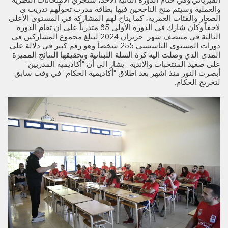
الفيزيائي.وفي ختام الدورة الثانية الأحد، ستجري الامتحانات النظرية
والعملية وسيتم منح الناجحين فيها بطاقة مدرب تخولّهم تدريب ى
الصغار والفئات العمرية، كما يتاح لهم المشاركة في المستوى الأعلى
لاحقاً.وكان شارك في الدورة الأولى 85 متدرباً على ان تقام الدورة
الثالثة في منتصف شهر حزيران 2024 ليبلغ مجموع المشاركين في
دورات المستوى التأسيسي 255 شخصاً وهو رقم كبير في دلالة على
المدى الذي وصلت اليه كرة السلة اللبنانية وتحقيقها النتائج المميزة
على صعيد المنتخبات والأندية . يشار الى أن "أكاديمية المدربين"
أبصرت النور منذ اشهر بعد اطلاق "أكاديمية الحكام" في وقت سابق
لتخريج الحكام.