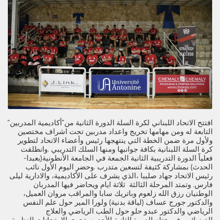
افتتح الاتحاد اللبناني لكرة السلة الدورة الثانية من"أكاديمية المدربين"
التابعة له ومن مهامها تخريج واعداد مدربين تحت اشراف مختصين
ولأول مرة ضمن الخطة التي ينتهجها رئيس وأعضاء الاتحاد لتطوير
كرة السلة اللبنانية بكافة جوانبها ومنها السلك التدريبي .وانطلقت
فعلياً الدورة التدريبية الثانية الجمعة في الجامعة الأنطونية(بعبدا-
الحدث) بمشاركة كثيفة لتسعين متدرب .وحضر اليوم الأول نائب
رئيس الاتحاد جهاد صليبا ،الذي يشرف على الأكاديمية، والادارية ليلى
فارس. وتمتد المرحلة الثالثة ثلاثة ايام ويحاضر فيها المدربان
الوطنيان رزق الله زلعوم وباتريك سابا والمراقب مروان العميل،
والدكتور جورج عساف (لياقة بدنية) ولورا المير حول علم النفس
الرياضي والدكتور عبدو حلو حول الطب الرياضي والعلاج