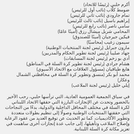
أكرم حلبي (رئيسًا للاتحاد)
ضومط كلّاب (نائب أول للرئيس)
تمام جارودي (نائب ثاني للرئيس)
إبراهيم باسيل (نائب ثالث للرئيس)
سامي ناصر (نائب رابع للرئيس)
المحامي شربل ميشال رزق (أمينًا عامًا)
فيكين جيرجيان (أمينًا للصندوق)
سيمون زغيب (محاسبًا)
مارون جبرايل (رئيس لجنة المنتخبات الوطنية)
جهاد صليبا (رئيس لجنة تطوير الحكام والمدربين)
أدي بو زخم (رئيس لجنة المسابقات)
هشام جرادي (رئيس لجنة تطوير كرة السلة في المناطق)
هايغ طباقيان (مسؤول العلاقات مع الاتحاد الآسيوي)
محمد أبو بكر (منسق وتطوير كرة السلة في محافظتي الشمال
وعكار)
إيلي خليل (رئيس لجنة الملاعب)
في سياق الجمعية العمومية العادية، التي ترأسها حلبي، رحب الأخير
بالحضور وتحدث عن الإنجازات البارزة التي حققها الاتحاد اللبناني
لكرة السلة في مختلف المحافل الداخلية والدولية، بدءًا من النجاحات
التي حققتها المنتخبات الوطنية وصولًا إلى تنظيم بطولات متعددة
وتطوير الأكاديميات. كما تم الحديث عن توقيع العديد من عقود الرعاية
وإصلاح الملاعب وتأهيلها، إلى جانب عدة إنجازات أخرى ساهمت في
تعزيز مكانة كرة السلة اللبنانية.