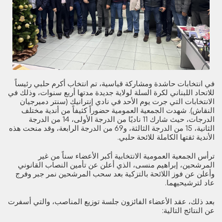
في انتخابات حاشدة ومشاركة قياسية، تم انتخاب أكرم حلبي رئيساً
للاتحاد اللبناني لكرة السلة لولاية جديدة مدتها أربع سنوات، وذلك في
الانتخابات التي جرت يوم الأحد في نادي إنترانيك (سنتر دميرجيان
النقاش). شهدت الجمعية العمومية حضوراً كثيفاً من أندية مختلف
الدرجات، حيث شارك 11 ناديًا من الدرجة الأولى، 14 من الدرجة
الثانية، 15 من الدرجة الثالثة، و69 من الدرجة الرابعة، وقد منحت هذه
الأندية ثقتها الكاملة للائحة حلبي.
ترأس الجمعية العمومية الانتخابية أكبر الأعضاء سناً من غير
المرشحين، إبراهيم منسى، الذي أعلن عن تأمين النصاب القانوني
وأعلن عن فوز اللائحة بالتزكية بعد سحب المرشحين نمر جبر وفرج
عاد لترشيحيهما.
بعد ذلك، عقد الأعضاء الفائزون جلسة توزيع المناصب، والتي أسفرت
عن النتائج التالية: